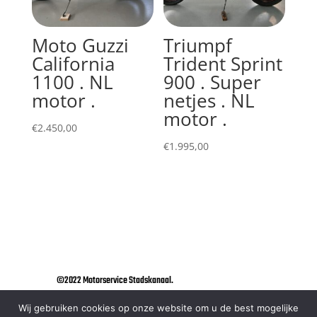
Moto Guzzi
Triumpf
California
Trident Sprint
1100 . NL
900 . Super
motor .
netjes . NL
motor .
€
2.450,00
€
1.995,00
©2022 Motorservice Stadskanaal.
Wij gebruiken cookies op onze website om u de best mogelijke