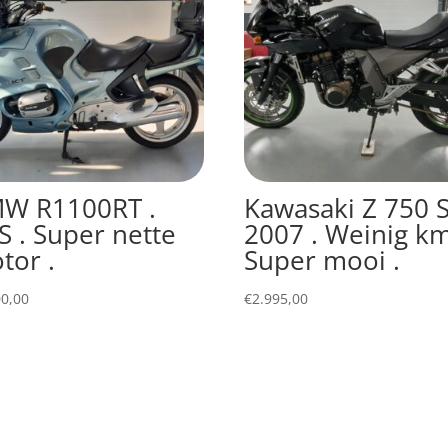
W R1100RT .
Kawasaki Z 750 S
S . Super nette
2007 . Weinig km
tor .
Super mooi .
00,00
€
2.995,00