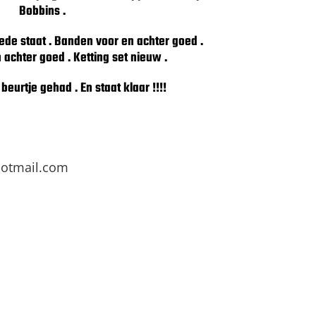
Bobbins .
oede staat . Banden voor en achter goed .
achter goed . Ketting set nieuw .
beurtje gehad . En staat klaar !!!!
otmail.com