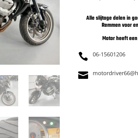
Alle slijtage delen in g
Remmen voor en 
Motor heeft een 
06-15601206

motordriver66@h
