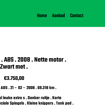
Home
Aanbod
Contact
. ABS . 2008 . Nette motor .
Zwart met .
€
3.750,00
ABS . 21 – 02 – 2008 . 69.318 km .
 leuke extra s . Donker ruitje . Korte
iale Spiegels . Kleine knippers . Tank pad .