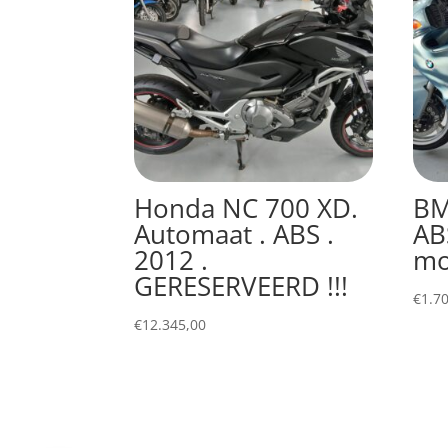
Honda NC 700 XD.
BM
Automaat . ABS .
AB
2012 .
mo
GERESERVEERD !!!
€
1.7
€
12.345,00